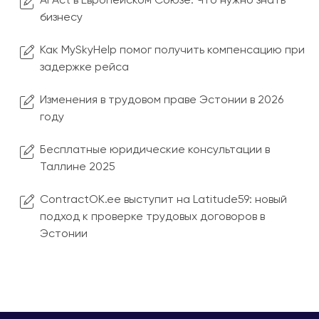
AI Act в Европейском Союзе: Что нужно знать
бизнесу
Как MySkyHelp помог получить компенсацию при
задержке рейса
Изменения в трудовом праве Эстонии в 2026
году
Бесплатные юридические консультации в
Таллине 2025
ContractOK.ee выступит на Latitude59: новый
подход к проверке трудовых договоров в
Эстонии