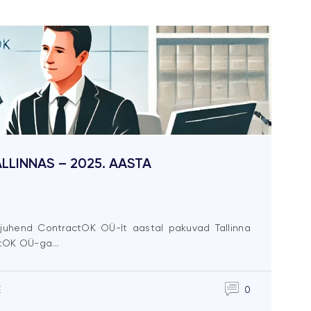
LLINNAS – 2025. AASTA
ta juhend ContractOK OÜ-lt aastal pakuvad Tallinna
tOK OÜ-ga...
E
0