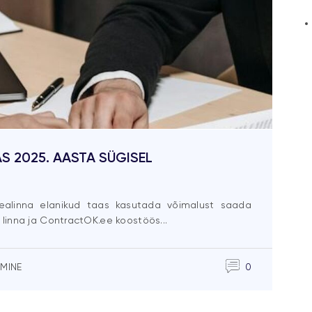
S 2025. AASTA SÜGISEL
ealinna elanikud taas kasutada võimalust saada
linna ja ContractOK.ee koostöös...
MINE
0