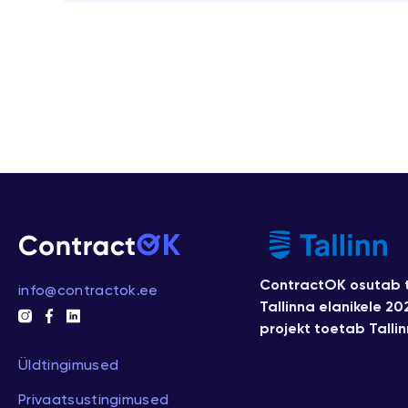
ContractOK osutab t
info@contractok.ee
Tallinna elanikele 20
projekt toetab Tallin
Üldtingimused
Privaatsustingimused