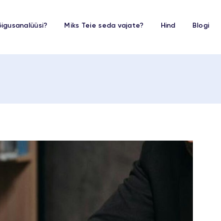
igusanalüüsi?
Miks Teie seda vajate?
Hind
Blogi