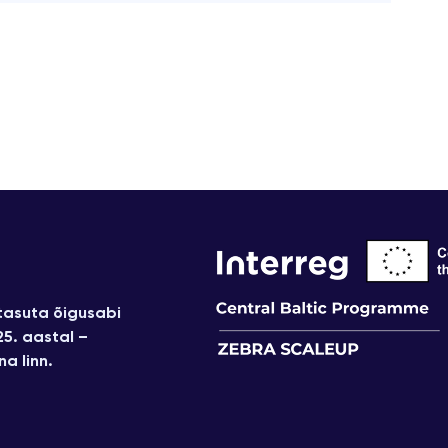
asuta õigusabi
25. aastal –
na linn.