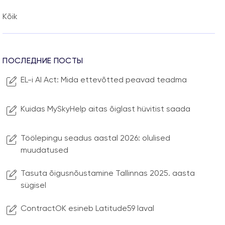
Kõik
ПОСЛЕДНИЕ ПОСТЫ
EL-i AI Act: Mida ettevõtted peavad teadma
Kuidas MySkyHelp aitas õiglast hüvitist saada
Töölepingu seadus aastal 2026: olulised
muudatused
Tasuta õigusnõustamine Tallinnas 2025. aasta
sügisel
ContractOK esineb Latitude59 laval